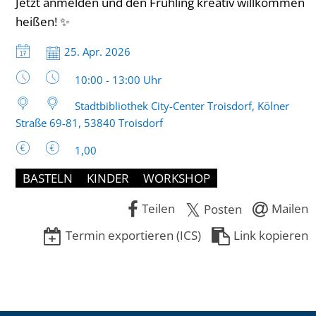
Jetzt anmelden und den Frühling kreativ willkommen
heißen! ✨
Datum:
25. Apr. 2026
Uhrzeit:
10:00 - 13:00 Uhr
Stadtbibliothek City-Center Troisdorf, Kölner
Straße 69-81, 53840 Troisdorf
1,00
BASTELN
KINDER
WORKSHOP
Teilen
Mailen
Posten
Termin exportieren (ICS)
Link kopieren