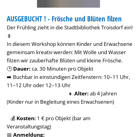
Blüten
BIBLIOTHEK
filzen
AUSGEBUCHT ! - Frösche und Blüten filzen
KATEGORIE: BIBLIOTHEK
Der Frühling zieht in die Stadtbibliothek Troisdorf ein!
🌷
In diesem Workshop können Kinder und Erwachsene
gemeinsam kreativ werden: Mit Wolle und Wasser
filzen wir zauberhafte Blüten und kleine Frösche.
🕒
Dauer:
ca. 30 Minuten pro Objekt
➡️ Buchbar in einstündigen Zeitfenstern: 10–11 Uhr,
11–12 Uhr oder 12–13 Uhr
👧
Alter:
ab 4 Jahren
(Kinder nur in Begleitung eines Erwachsenen)
💰
Kosten:
1 € pro Objekt (bar am
Veranstaltungstag)
📅
Anmeldung: