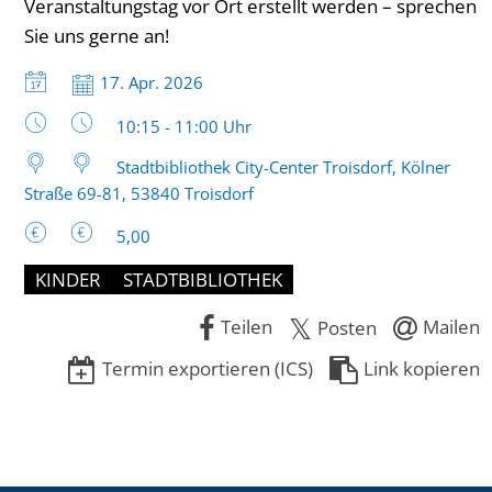
Veranstaltungstag vor Ort erstellt werden – sprechen
Sie uns gerne an!
Datum:
17. Apr. 2026
Uhrzeit:
10:15 - 11:00 Uhr
Stadtbibliothek City-Center Troisdorf, Kölner
Straße 69-81, 53840 Troisdorf
5,00
KINDER
STADTBIBLIOTHEK
Teilen
Mailen
Posten
Termin exportieren (ICS)
Link kopieren