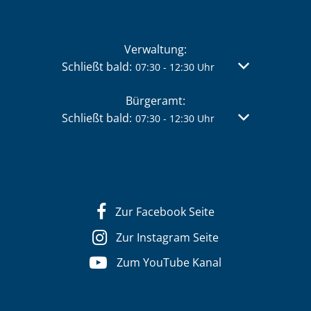
Verwaltung:
Klicken, um weitere Öffnungs- oder Schließzei
Schließt bald:
Von 07:30 bis 
07:30
-
12:30
Uhr
Bürgeramt:
Klicken, um weitere Öffnungs- oder Schließzei
Schließt bald:
Von 07:30 bis 
07:30
-
12:30
Uhr
Zur Facebook Seite
Zur Instagram Seite
Zum YouTube Kanal