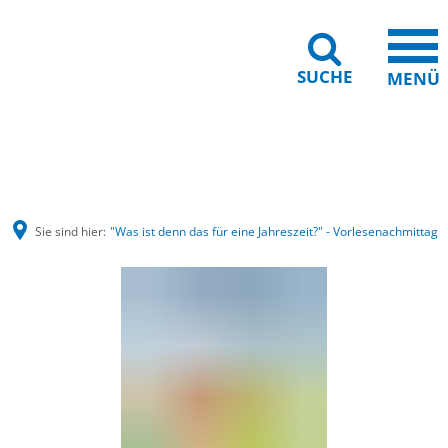
SUCHE
MENÜ
Gebärdensprache
Barrierefreiheit
Leichte Sprache
Sie sind hier:
"Was ist denn das für eine Jahreszeit?" - Vorlesenachmittag
"Was
ist
denn
das
für