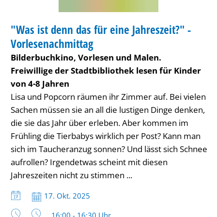
eine
BIBLIOTHEK
Jahreszeit?"
"Was ist denn das für eine Jahreszeit?" -
KATEGORIE: BIBLIOTHEK
-
Vorlesenachmittag
Vorlesenachmittag
Bilderbuchkino, Vorlesen und Malen.
Freiwillige der Stadtbibliothek lesen für Kinder
von 4-8 Jahren
Lisa und Popcorn räumen ihr Zimmer auf. Bei vielen
Sachen müssen sie an all die lustigen Dinge denken,
die sie das Jahr über erleben. Aber kommen im
Frühling die Tierbabys wirklich per Post? Kann man
sich im Taucheranzug sonnen? Und lässt sich Schnee
aufrollen? Irgendetwas scheint mit diesen
Jahreszeiten nicht zu stimmen ...
Datum:
17. Okt. 2025
Uhrzeit:
16:00 - 16:30 Uhr