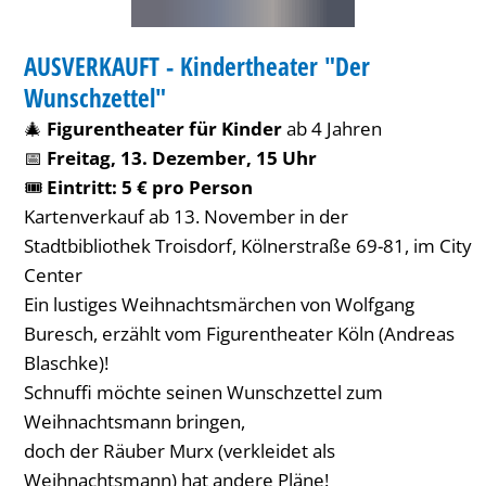
BIBLIOTHEK
AUSVERKAUFT - Kindertheater "Der
KATEGORIE: BIBLIOTHEK
Wunschzettel"
🎄
Figurentheater für Kinder
ab 4 Jahren
📅
Freitag, 13. Dezember, 15 Uhr
🎟️
Eintritt: 5 € pro Person
Kartenverkauf ab 13. November in der
Stadtbibliothek Troisdorf, Kölnerstraße 69-81, im City
Center
Ein lustiges Weihnachtsmärchen von Wolfgang
Buresch, erzählt vom Figurentheater Köln (Andreas
Blaschke)!
Schnuffi möchte seinen Wunschzettel zum
Weihnachtsmann bringen,
doch der Räuber Murx (verkleidet als
Weihnachtsmann) hat andere Pläne!