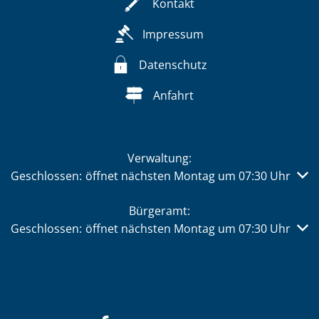
Kontakt
Impressum
Datenschutz
Anfahrt
Verwaltung:
Klicken, um weitere Öffnungs- oder Schließzeiten auszub
Geschlossen:
öffnet nächsten Montag um 07:30 Uhr
Bürgeramt:
Klicken, um weitere Öffnungs- oder Schließzeiten auszub
Geschlossen:
öffnet nächsten Montag um 07:30 Uhr