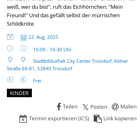
weiß, wer du bist", ruft das Eichhörnchen: "Mein
Freund!" Und das gefällt selbst der mürrischen
Schildkröte
Datum:
22. Aug. 2025
Uhrzeit:
16:00 - 16:30 Uhr
Stadtbibliothek City-Center Troisdorf, Kölner
Straße 69-81, 53840 Troisdorf
Frei
KINDER
Teilen
Mailen
Posten
Termin exportieren (ICS)
Link kopieren