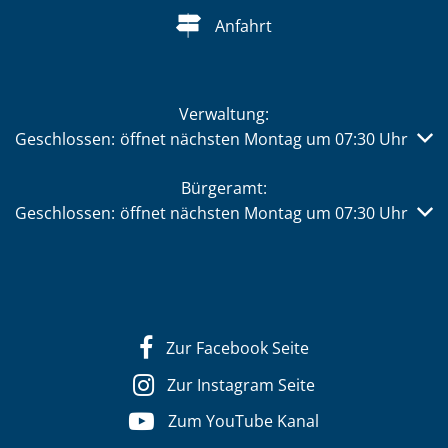
Anfahrt
Verwaltung:
Klicken, um weitere Öffnungs- oder Schließzeiten auszub
Geschlossen:
öffnet nächsten Montag um 07:30 Uhr
Bürgeramt:
Klicken, um weitere Öffnungs- oder Schließzeiten auszub
Geschlossen:
öffnet nächsten Montag um 07:30 Uhr
Zur Facebook Seite
Zur Instagram Seite
Zum YouTube Kanal