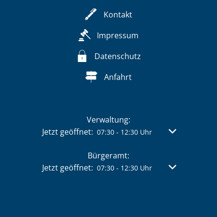
Kontakt
Impressum
Datenschutz
Anfahrt
Verwaltung:
Klicken, um weitere Öffnungs- oder Schließzeit
Jetzt geöffnet:
Von 07:30 bis 
07:30
-
12:30
Uhr
Bürgeramt:
Klicken, um weitere Öffnungs- oder Schließzeit
Jetzt geöffnet:
Von 07:30 bis 
07:30
-
12:30
Uhr