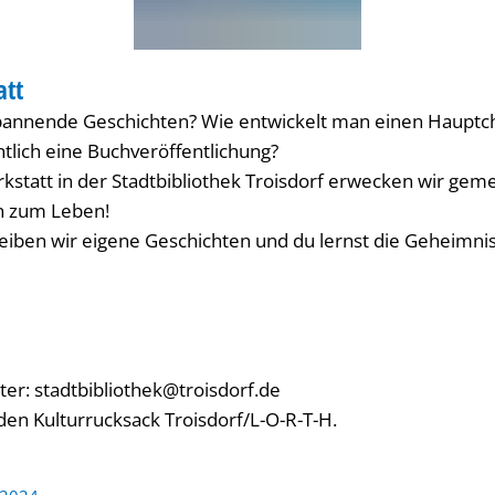
att
IOTHEK
pannende Geschichten? Wie entwickelt man einen Hauptc
ntlich eine Buchveröffentlichung?
rkstatt in der Stadtbibliothek Troisdorf erwecken wir gem
n zum Leben!
ben wir eigene Geschichten und du lernst die Geheimnis
r: stadtbibliothek@troisdorf.de
den Kulturrucksack Troisdorf/L-O-R-T-H.