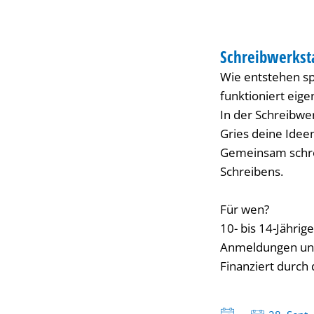
BIBLIOTHEK
Schreibwerkst
KATEGORIE: BIBL
Wie entstehen s
funktioniert eige
In der Schreibwe
Gries deine Idee
Gemeinsam schrei
Schreibens.
Für wen?
10- bis 14-Jährige
Anmeldungen unte
Finanziert durch 