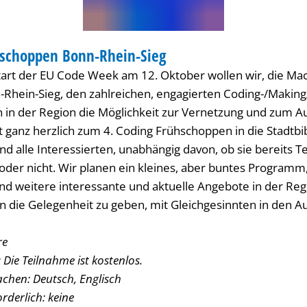
hschoppen Bonn-Rhein-Sieg
IOTHEK
Start der EU Code Week am 12. Oktober wollen wir, die Ma
hein-Sieg, den zahlreichen, engagierten Coding-/Making/
en in der Region die Möglichkeit zur Vernetzung und zum 
 ganz herzlich zum 4. Coding Frühschoppen in die Stadtbib
ind alle Interessierten, unabhängig davon, ob sie bereits 
der nicht. Wir planen ein kleines, aber buntes Programm,
d weitere interessante und aktuelle Angebote in der Reg
 die Gelegenheit zu geben, mit Gleichgesinnten in den A
re
Die Teilnahme ist kostenlos.
chen: Deutsch, Englisch
rderlich: keine