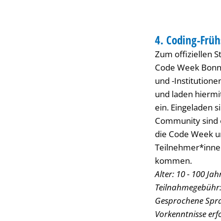
Bonn-
BIBLIOTHEK
Rhein-
4. Coding-Frü
KATEGORIE: BIBL
Zum offiziellen 
Sieg
Code Week Bonn-R
und -Institution
und laden hiermit
ein. Eingeladen s
Community sind o
die Code Week un
Teilnehmer*innen
kommen.
Alter: 10 - 100 Jah
Teilnahmegebühr: 
Gesprochene Spra
Vorkenntnisse erfo