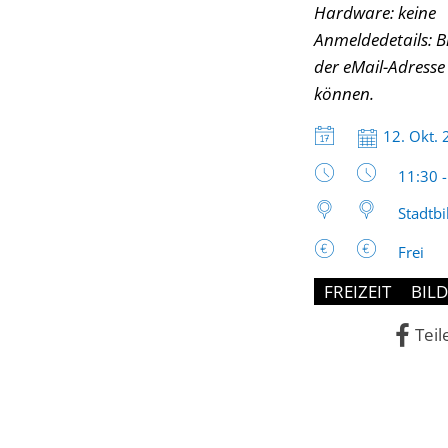
Hardware: keine
Anmeldedetails: Bi
der eMail-Adresse
können.
Datum:
12. Okt.
Uhrzeit
11:30 
Stadtbi
Frei
FREIZEIT
BIL
Teil