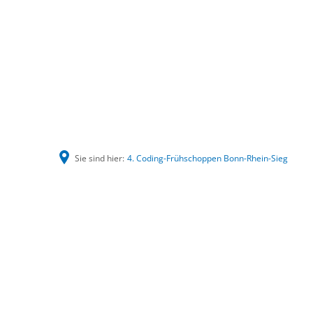
Sie sind hier:
4. Coding-Frühschoppen Bonn-Rhein-Sieg
4.
Coding-
Frühschoppen