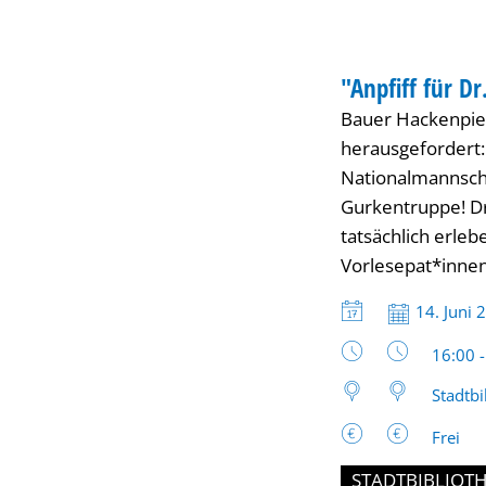
Brumm"
BIBLIOTHEK
-
"Anpfiff für D
KATEGORIE: BIBL
Bauer Hackenpie
Vorlesenachmittag
herausgefordert:
Nationalmannsch
Gurkentruppe! Dr
tatsächlich erle
Vorlesepat*innen
Datum:
14. Juni 
Uhrzeit
16:00 
Stadtbi
Frei
STADTBIBLIOT