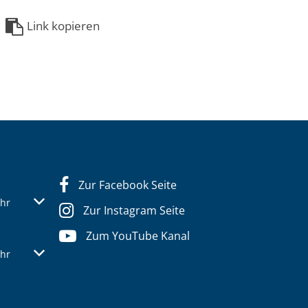
Link kopieren
Zur Facebook Seite
s- oder Schließzeiten auszublenden
Von 07:30 bis 12:30 Uhr
hr
Zur Instagram Seite
Zum YouTube Kanal
s- oder Schließzeiten auszublenden
Von 07:30 bis 12:30 Uhr
hr