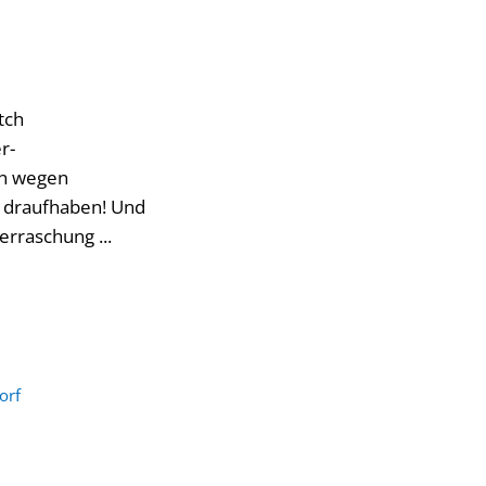
tch
r-
on wegen
s draufhaben! Und
rraschung ...
orf