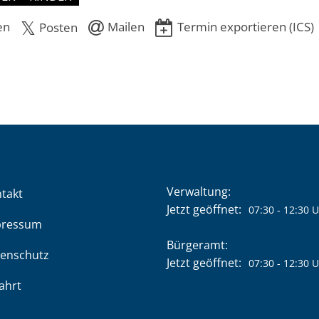
en
Mailen
Termin exportieren (ICS)
Posten
Verwaltung:
takt
Klicken, um weitere Öffnung
Jetzt geöffnet:
07:30
-
12:30
U
pressum
Bürgeramt:
enschutz
Klicken, um weitere Öffnung
Jetzt geöffnet:
07:30
-
12:30
U
ahrt