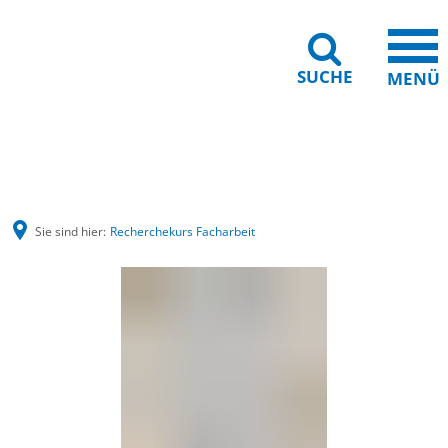
SUCHE
MENÜ
Gebärdensprache
Barrierefreiheit
Leichte Sprache
Sie sind hier:
Recherchekurs Facharbeit
Recherchekurs
Facharbeit