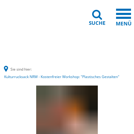
SUCHE
MENÜ
Barrierefreiheit
Leichte Sprache
Sie sind hier:
Kulturrucksack NRW - Kostenfreier Workshop: "Plastisches Gestalten"
Kulturrucksack
NRW
-
Kostenfreier
Workshop: