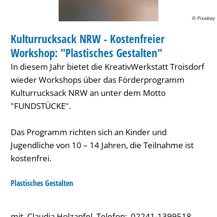
"Plastisches
© Pixabay
KREATIV
Gestalten"
Kulturrucksack NRW - Kostenfreier
KATEGORIE: KREATIV
Workshop: "Plastisches Gestalten"
In diesem Jahr bietet die KreativWerkstatt Troisdorf
wieder Workshops über das Förderprogramm
Kulturrucksack NRW an unter dem Motto
"FUNDSTÜCKE".
Das Programm richten sich an Kinder und
Jugendliche von 10 – 14 Jahren, die Teilnahme ist
kostenfrei.
Plastisches Gestalten
mit Claudia Holzapfel. Telefon: 02241-1399518