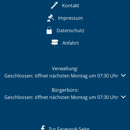
Kontakt
Impressum
Datenschutz
Anfahrt
Verwaltung:
Klicken, um weitere Öffnungs- oder Schließzeiten auszub
Geschlossen:
öffnet nächsten Montag um 07:30 Uhr
Bürgerbüro:
Klicken, um weitere Öffnungs- oder Schließzeiten auszub
Geschlossen:
öffnet nächsten Montag um 07:30 Uhr
Zur Facevook Seite