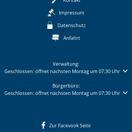
Kontakt
Impressum
Datenschutz
Anfahrt
Verwaltung:
Klicken, um weitere Öffnungs- oder Schließzeiten auszub
Geschlossen:
öffnet nächsten Montag um 07:30 Uhr
Bürgerbüro:
Klicken, um weitere Öffnungs- oder Schließzeiten auszub
Geschlossen:
öffnet nächsten Montag um 07:30 Uhr
Zur Facevook Seite