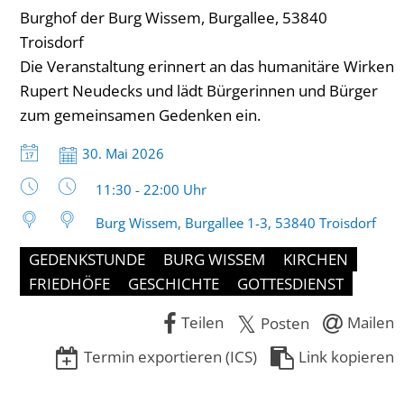
Burghof der Burg Wissem, Burgallee, 53840
Troisdorf
Die Veranstaltung erinnert an das humanitäre Wirken
Rupert Neudecks und lädt Bürgerinnen und Bürger
zum gemeinsamen Gedenken ein.
Datum:
30. Mai 2026
Uhrzeit:
11:30 - 22:00 Uhr
Burg Wissem, Burgallee 1-3, 53840 Troisdorf
GEDENKSTUNDE
BURG WISSEM
KIRCHEN
FRIEDHÖFE
GESCHICHTE
GOTTESDIENST
Teilen
Mailen
Posten
Termin exportieren (ICS)
Link kopieren