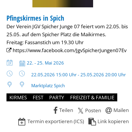
FESTIVAL
Pfingskirmes in Spich
KATEGORIE: FESTIVAL
Der Verein JGV Spicher Junge 07 feiert vom 22.05. bis
25.05. auf dem Spicher Platz die Maikirmes.
Freitag: Fassanstich um 19.30 Uhr
https://www.facebook.com/JgvSpicherJungen07Ev
Datum:
22. - 25. Mai 2026
Uhrzeit:
22.05.2026 15:00 Uhr - 25.05.2026 20:00 Uhr
Marktplatz Spich
KIRMES
FEST
PARTY
FREIZEIT & FAMILIE
Teilen
Mailen
Posten
Termin exportieren (ICS)
Link kopieren