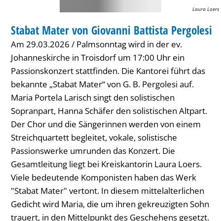
Pergolesi
Laura Loers
KLASSIK
Stabat Mater von Giovanni Battista Pergolesi
KATEGORIE: KLASSIK
Am 29.03.2026 / Palmsonntag wird in der ev.
Johanneskirche in Troisdorf um 17:00 Uhr ein
Passionskonzert stattfinden. Die Kantorei führt das
bekannte „Stabat Mater“ von G. B. Pergolesi auf.
Maria Portela Larisch singt den solistischen
Sopranpart, Hanna Schäfer den solistischen Altpart.
Der Chor und die Sängerinnen werden von einem
Streichquartett begleitet, vokale, solistische
Passionswerke umrunden das Konzert. Die
Gesamtleitung liegt bei Kreiskantorin Laura Loers.
Viele bedeutende Komponisten haben das Werk
"Stabat Mater" vertont. In diesem mittelalterlichen
Gedicht wird Maria, die um ihren gekreuzigten Sohn
trauert, in den Mittelpunkt des Geschehens gesetzt.