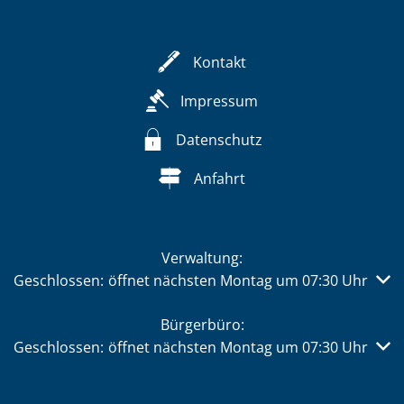
Kontakt
Impressum
Datenschutz
Anfahrt
Verwaltung:
Klicken, um weitere Öffnungs- oder Schließzeiten auszub
Geschlossen:
öffnet nächsten Montag um 07:30 Uhr
Bürgerbüro:
Klicken, um weitere Öffnungs- oder Schließzeiten auszub
Geschlossen:
öffnet nächsten Montag um 07:30 Uhr