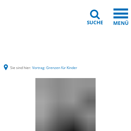
SUCHE
MENÜ
Barrierefreiheit
Leichte Sprache
Sie sind hier:
Vortrag: Grenzen für Kinder
Vortrag:
Grenzen
für
Kinder