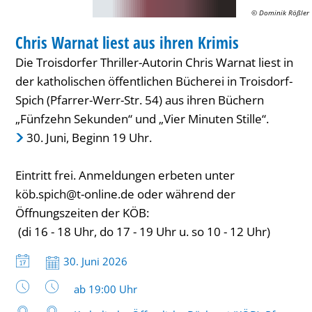
Krimis
© Dominik Rößler
LESUNG
Chris Warnat liest aus ihren Krimis
KATEGORIE: LESUNG
Die Troisdorfer Thriller-Autorin Chris Warnat liest in
der katholischen öffentlichen Bücherei in Troisdorf-
Spich (Pfarrer-Werr-Str. 54) aus ihren Büchern
„Fünfzehn Sekunden“ und „Vier Minuten Stille“.
30. Juni, Beginn 19 Uhr.
Eintritt frei. Anmeldungen erbeten unter
köb.spich@t-online.de
oder während der
Öffnungszeiten der KÖB:
(di 16 - 18 Uhr, do 17 - 19 Uhr u. so 10 - 12 Uhr)
Datum:
30. Juni 2026
Uhrzeit:
ab 19:00 Uhr