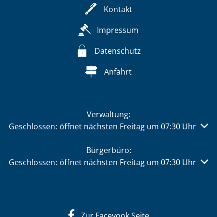
Kontakt
Impressum
Datenschutz
Anfahrt
Verwaltung:
Klicken, um weitere Öffnungs- oder Schließzeiten auszu
Geschlossen:
öffnet nächsten Freitag um 07:30 Uhr
Bürgerbüro:
Klicken, um weitere Öffnungs- oder Schließzeiten auszu
Geschlossen:
öffnet nächsten Freitag um 07:30 Uhr
Zur Facevook Seite