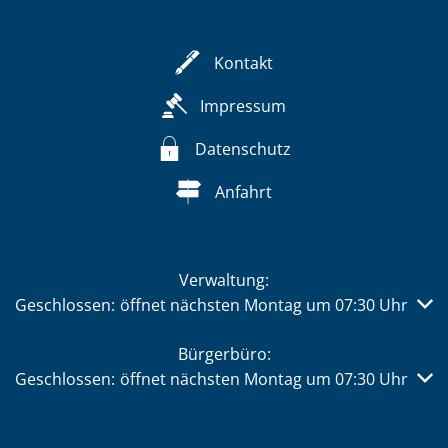
Kontakt
Impressum
Datenschutz
Anfahrt
Verwaltung:
Klicken, um weitere Öffnungs- oder Schließzeiten auszub
Geschlossen:
öffnet nächsten Montag um 07:30 Uhr
Bürgerbüro:
Klicken, um weitere Öffnungs- oder Schließzeiten auszub
Geschlossen:
öffnet nächsten Montag um 07:30 Uhr