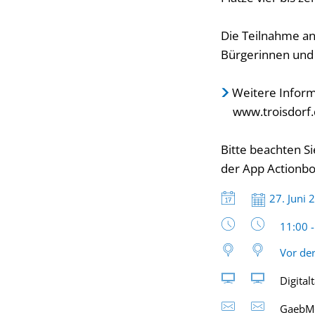
Die Teilnahme an 
Bürgerinnen und 
Weitere Inform
www.troisdorf.
Bitte beachten S
der App Actionb
Datum:
27. Juni 
Uhrzeit
11:00 
Vor der
Digital
GaebM@