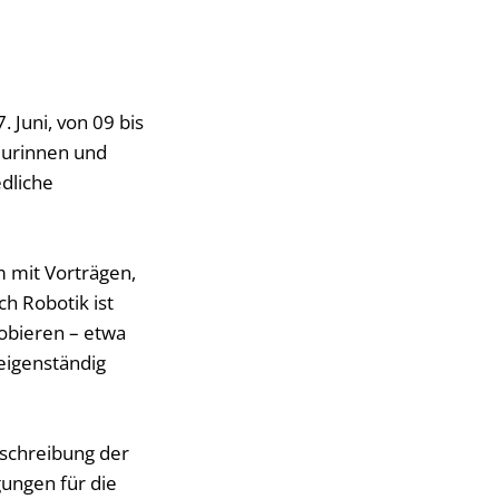
 Juni, von 09 bis
eurinnen und
edliche
 mit Vorträgen,
h Robotik ist
obieren – etwa
eigenständig
tschreibung der
gungen für die