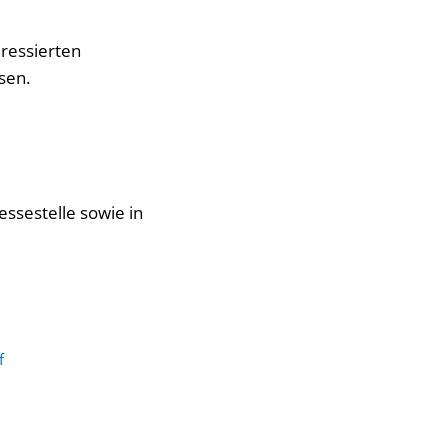
eressierten
sen.
ssestelle sowie in
f