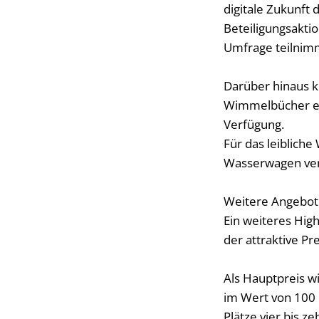
digitale Zukunft 
Beteiligungsakti
Umfrage teilnimm
Darüber hinaus 
Wimmelbücher erz
Verfügung.
Für das leibliche
Wasserwagen ver
Weitere Angebot
Ein weiteres High
der attraktive P
Als Hauptpreis w
im Wert von 100 
Plätze vier bis z