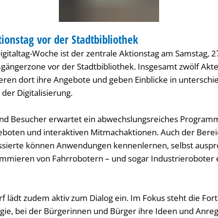
tionstag vor der Stadtbibliothek
NSTADT-FEST
italtag-Woche ist der zentrale Aktionstag am Samstag, 27.
ßgängerzone vor der Stadtbibliothek. Insgesamt zwölf Akt
eren dort ihre Angebote und geben Einblicke in unterschi
er Digitalisierung.
nd Besucher erwartet ein abwechslungsreiches Programm
boten und interaktiven Mitmachaktionen. Auch der Bereic
essierte können Anwendungen kennenlernen, selbst auspr
mmieren von Fahrrobotern – und sogar Industrieroboter 
rf lädt zudem aktiv zum Dialog ein. Im Fokus steht die For
egie, bei der Bürgerinnen und Bürger ihre Ideen und Anre