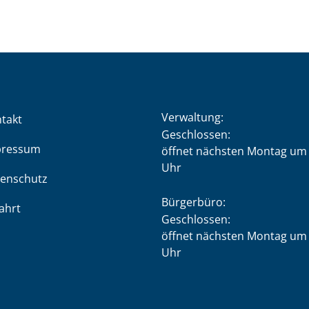
Verwaltung:
takt
Klicken, um weitere Öffnung
Geschlossen:
pressum
öffnet nächsten Montag um 
Uhr
enschutz
Bürgerbüro:
ahrt
Klicken, um weitere Öffnung
Geschlossen:
öffnet nächsten Montag um 
Uhr