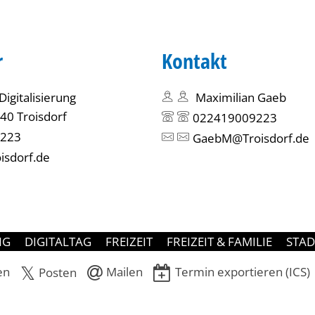
r
Kontakt
Digitalisierung
Maximilian Gaeb
840 Troisdorf
022419009223
223
GaebM@Troisdorf.de
sdorf.de
NG
DIGITALTAG
FREIZEIT
FREIZEIT & FAMILIE
STAD
en
Mailen
Termin exportieren (ICS)
Posten