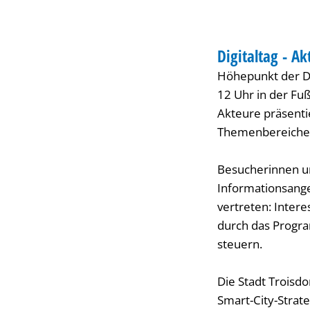
vor
INNENSTADT-FEST
der
Digitaltag - Ak
KATEGORIE: INNE
Höhepunkt der Dig
Stadtbibliothek
12 Uhr in der Fu
Akteure präsenti
Themenbereiche d
Besucherinnen u
Informationsange
vertreten: Inter
durch das Progra
steuern.
Die Stadt Troisdo
Smart-City-Strat