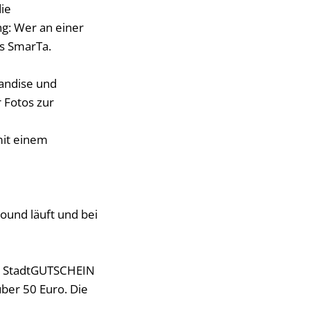
die
ng: Wer an einer
ns SmarTa.
andise und
 Fotos zur
 mit einem
bound läuft und bei
nem StadtGUTSCHEIN
ber 50 Euro. Die