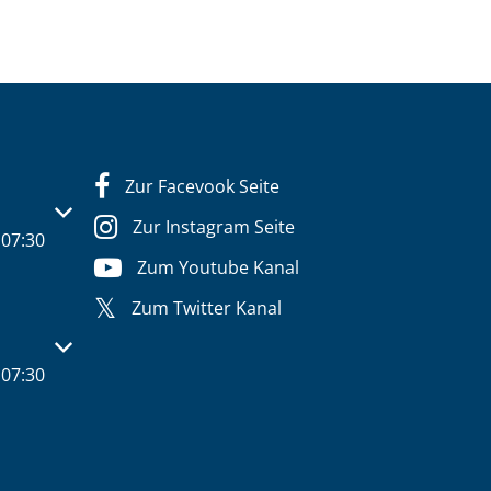
Zur Facevook Seite
s- oder Schließzeiten auszublenden
Zur Instagram Seite
07:30
Zum Youtube Kanal
Zum Twitter Kanal
s- oder Schließzeiten auszublenden
07:30