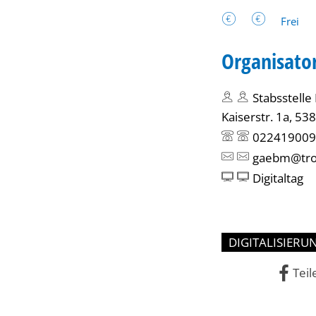
Frei
Organisato
Stabsstelle 
Kaiserstr. 1a, 53
022419009
gaebm@troi
Digitaltag
DIGITALISIERU
Teil