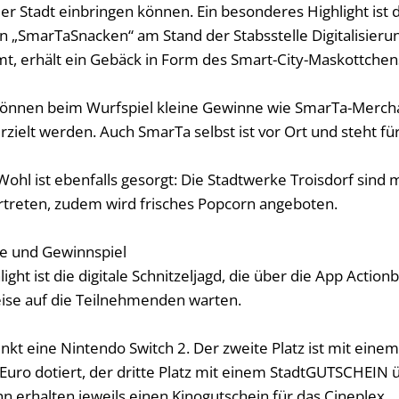
der Stadt einbringen können. Ein besonderes Highlight ist 
on „SmarTaSnacken“ am Stand der Stabsstelle Digitalisieru
t, erhält ein Gebäck in Form des Smart-City-Maskottche
können beim Wurfspiel kleine Gewinne wie SmarTa-Merch
ielt werden. Auch SmarTa selbst ist vor Ort und steht für
 Wohl ist ebenfalls gesorgt: Die Stadtwerke Troisdorf sind
treten, zudem wird frisches Popcorn angeboten.
e und Gewinnspiel
light ist die digitale Schnitzeljagd, die über die App Action
reise auf die Teilnehmenden warten.
inkt eine Nintendo Switch 2. Der zweite Platz ist mit ei
Euro dotiert, der dritte Platz mit einem StadtGUTSCHEIN ü
ehn erhalten jeweils einen Kinogutschein für das Cineplex.