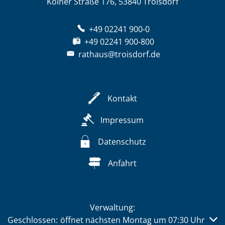
Kölner Straße 176, 53840 Troisdorf
+49 02241 900-0
+49 02241 900-800
rathaus@troisdorf.de
Kontakt
Impressum
Datenschutz
Anfahrt
Verwaltung:
Klicken, um weitere Öffnungs- oder Schließzeiten auszub
Geschlossen:
öffnet nächsten Montag um 07:30 Uhr