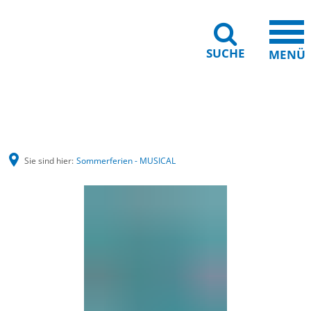
SUCHE
MENÜ
Barrierefreiheit
Leichte Sprache
Sie sind hier:
Sommerferien - MUSICAL
Sommerferien
-
MUSICAL