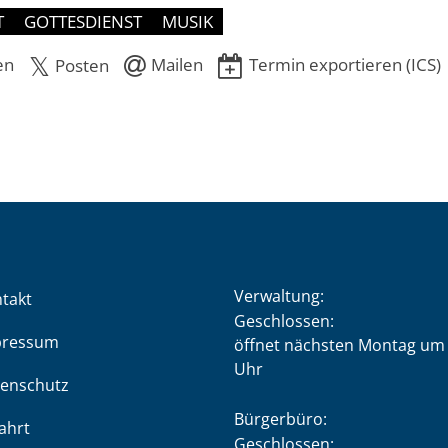
T
GOTTESDIENST
MUSIK
en
Mailen
Termin exportieren (ICS)
Posten
Verwaltung:
takt
Klicken, um weitere Öffnung
Geschlossen:
pressum
öffnet nächsten Montag um 
Uhr
enschutz
Bürgerbüro:
ahrt
Klicken, um weitere Öffnung
Geschlossen: