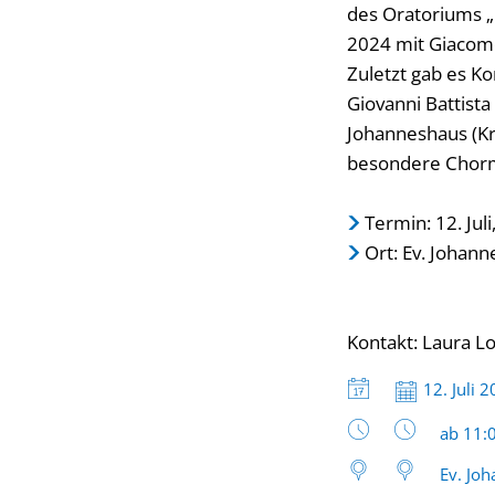
des Oratoriums „
2024 mit Giacomo
Zuletzt gab es K
Giovanni Battist
Johanneshaus (Kr
besondere Chorm
Termin: 12. Juli
Ort: Ev. Johann
Kontakt: Laura Lo
Datum:
12. Juli 
Uhrzeit
ab 11:
Ev. Joh