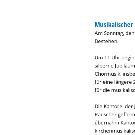
25-
GOTTESDIENST
jähriges
Musikalischer 
KATEGORIE: GOTT
Am Sonntag, den 1
Bestehen
Bestehen.
Um 11 Uhr beginn
silberne Jubiläu
Chormusik, insbe
für eine längere 
für die musikalis
Die Kantorei der
Rauscher geformt 
übernahm Kantorin
kirchenmusikalis