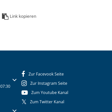
Link kopieren
Zur Facevook Seite
s- oder Schließzeiten auszublenden
Zur Instagram Seite
07:30
Zum Youtube Kanal
Zum Twitter Kanal
s- oder Schließzeiten auszublenden