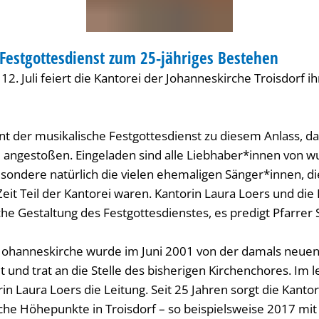
Festgottesdienst zum 25-jähriges Bestehen
ESDIENST
2. Juli feiert die Kantorei der Johanneskirche Troisdorf ih
t der musikalische Festgottesdienst zu diesem Anlass, da
m angestoßen. Eingeladen sind alle Liebhaber*innen von 
sondere natürlich die vielen ehemaligen Sänger*innen, di
Zeit Teil der Kantorei waren. Kantorin Laura Loers und die
che Gestaltung des Festgottesdienstes, es predigt Pfarrer
 Johanneskirche wurde im Juni 2001 von der damals neuen 
und trat an die Stelle des bisherigen Kirchenchores. Im l
 Laura Loers die Leitung. Seit 25 Jahren sorgt die Kantor
che Höhepunkte in Troisdorf – so beispielsweise 2017 mit