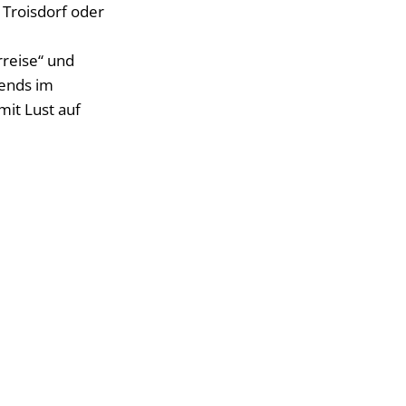
 Troisdorf oder
rreise“ und
bends im
mit Lust auf