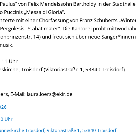
Paulus“ von Felix Mendelssohn Bartholdy in der Stadthalle
 Puccinis „Messa di Gloria“.
onzerte mit einer Chorfassung von Franz Schuberts „Winte
a Pergolesis „Stabat mater“. Die Kantorei probt mittwocha
onprinzenstr. 14) und freut sich über neue Sänger*innen 
usik.
, 11 Uhr
eskirche, Troisdorf (Viktoriastraße 1, 53840 Troisdorf)
ers, E-Mail:
laura.loers@ekir.de
2026
:
00 Uhr
anneskirche Troisdorf, Viktoriastraße 1, 53840 Troisdorf