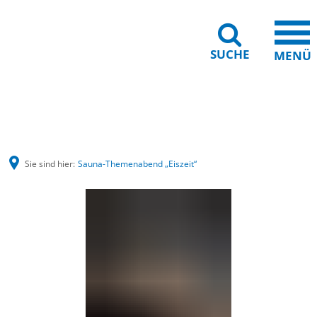
SUCHE
MENÜ
Barrierefreiheit
Leichte Sprache
Sie sind hier:
Sauna-Themenabend „Eiszeit“
Sauna-
Themenabend
„Eiszeit“