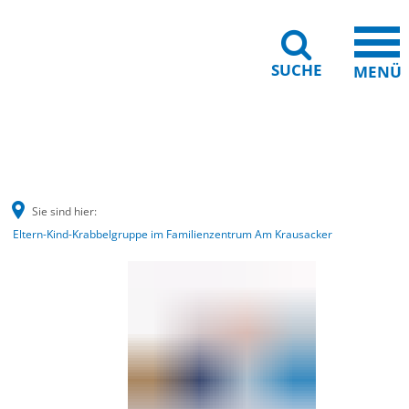
SUCHE
MENÜ
Barrierefreiheit
Leichte Sprache
Sie sind hier:
Eltern-Kind-Krabbelgruppe im Familienzentrum Am Krausacker
Eltern-
Kind-
Krabbelgruppe
im
Familienzentrum