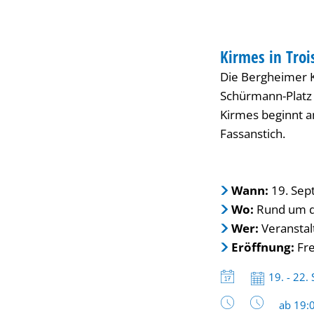
Bergheim
FESTIVAL
Kirmes in Tro
KATEGORIE: FESTI
Die Bergheimer K
Schürmann-Platz s
Kirmes beginnt a
Fassanstich.
Wann:
19. Sep
Wo:
Rund um d
Wer:
Veranstal
Eröffnung:
Fre
Datum:
19. - 22.
Uhrzeit
ab 19: