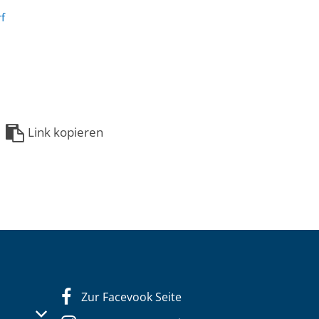
f
Link kopieren
Zur Facevook Seite
s- oder Schließzeiten auszublenden