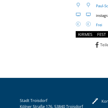
Paul-S
instag
Frei
KIRMES
FEST
Teil
Stadt Troisdorf
Kon
Kölner Straße 176, 53840 Troisdorf