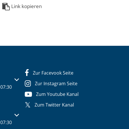
Link kopieren
Zur Facevook Seite
s- oder Schließzeiten auszublenden
Zur Instagram Seite
07:30
Zum Youtube Kanal
Zum Twitter Kanal
s- oder Schließzeiten auszublenden
07:30