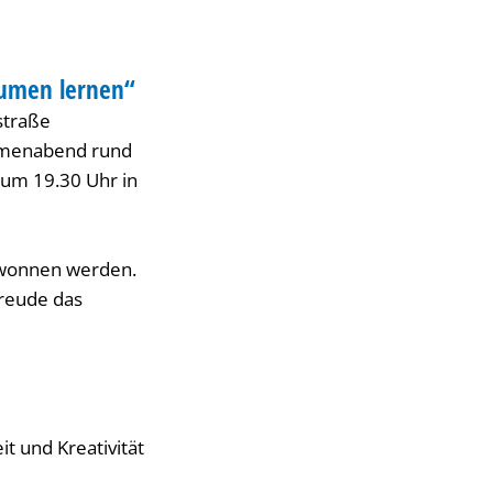
umen lernen“
straße
hemenabend rund
 um 19.30 Uhr in
ewonnen werden.
Freude das
t und Kreativität