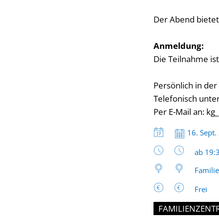
Der Abend bietet
Anmeldung:
Die Teilnahme ist
Persönlich in der 
Telefonisch unter
Per E-Mail an: k
Datum:
16. Sept.
Uhrzeit
ab 19:
Famili
Frei
FAMILIENZENT