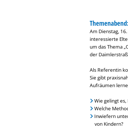
Kinderzimmer
FAMILIENZENTRUM
–
Themenabend:
KATEGORIE: FAMIL
Am Dienstag, 16.
Wie
interessierte El
um das Thema „Or
Kinder
der Daimlerstraß
aufräumen
Als Referentin 
Sie gibt praxisn
lernen“
Aufräumen lernen
Wie gelingt es
Welche Method
Inwiefern unter
von Kindern?