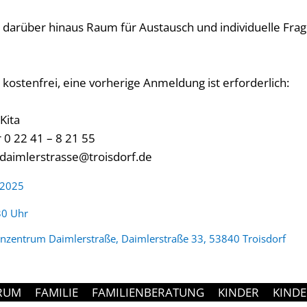
 darüber hinaus Raum für Austausch und individuelle Frag
 kostenfrei, eine vorherige Anmeldung ist erforderlich:
Kita
 0 22 41 – 8 21 55
g_daimlerstrasse@troisdorf.de
 2025
:
30 Uhr
enzentrum Daimlerstraße, Daimlerstraße 33, 53840 Troisdorf
RUM
FAMILIE
FAMILIENBERATUNG
KINDER
KIND