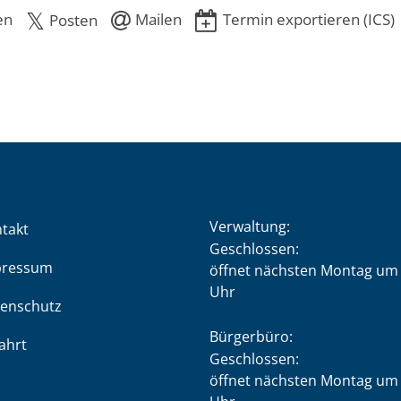
en
Mailen
Termin exportieren (ICS)
Posten
Verwaltung:
takt
Klicken, um weitere Öffnung
Geschlossen:
pressum
öffnet nächsten Montag um 
Uhr
enschutz
Bürgerbüro:
ahrt
Klicken, um weitere Öffnung
Geschlossen:
öffnet nächsten Montag um 