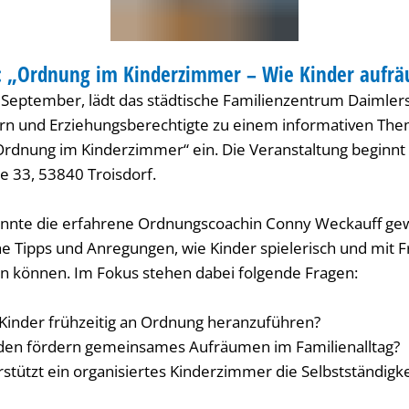
 / KITA
 „Ordnung im Kinderzimmer – Wie Kinder aufrä
IENZENTRUM / KITA
 September, lädt das städtische Familienzentrum Daimler
tern und Erziehungsberechtigte zu einem informativen T
dnung im Kinderzimmer“ ein. Die Veranstaltung beginnt
e 33, 53840 Troisdorf.
konnte die erfahrene Ordnungscoachin Conny Weckauff g
ahe Tipps und Anregungen, wie Kinder spielerisch und mit 
 können. Im Fokus stehen dabei folgende Fragen:
, Kinder frühzeitig an Ordnung heranzuführen?
en fördern gemeinsames Aufräumen im Familienalltag?
stützt ein organisiertes Kinderzimmer die Selbstständigkei