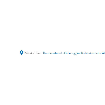
Sie sind hier:
Themenabend: „Ordnung im Kinderzimmer – Wie
Themenabend:
„Ordnung
im