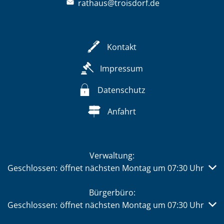
rathaus@troisdorf.de
Kontakt
Impressum
Datenschutz
Anfahrt
Verwaltung:
Klicken, um weitere Öffnungs- oder Schließzeiten auszub
Geschlossen:
öffnet nächsten Montag um 07:30 Uhr
Bürgerbüro:
Klicken, um weitere Öffnungs- oder Schließzeiten auszub
Geschlossen:
öffnet nächsten Montag um 07:30 Uhr