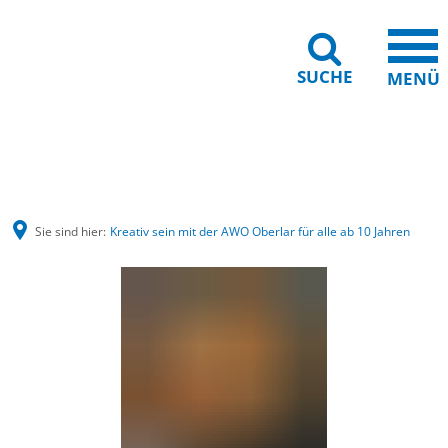
SUCHE
MENÜ
Barrierefreiheit
Leichte Sprache
Sie sind hier:
Kreativ sein mit der AWO Oberlar für alle ab 10 Jahren
Kreativ
sein
mit
der
AWO