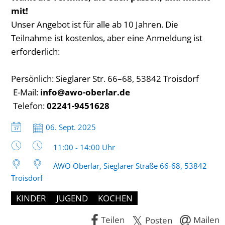
mit!
Unser Angebot ist für alle ab 10 Jahren. Die
Teilnahme ist kostenlos, aber eine Anmeldung ist
erforderlich:
Persönlich: Sieglarer Str. 66–68, 53842 Troisdorf
E-Mail:
info@awo-oberlar.de
Telefon:
02241-9451628
Datum:
06. Sept. 2025
Uhrzeit:
11:00 - 14:00 Uhr
AWO Oberlar, Sieglarer Straße 66-68, 53842
Troisdorf
KINDER
JUGEND
KOCHEN
Teilen
Mailen
Posten