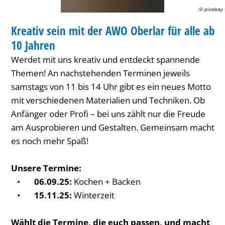
Oberlar
© pixabay
KURS
für
Kreativ sein mit der AWO Oberlar für alle ab
KATEGORIE: KURS
alle
10 Jahren
ab
Werdet mit uns kreativ und entdeckt spannende
10
Themen! An nachstehenden Terminen jeweils
samstags von 11 bis 14
Uhr
gibt es ein neues Motto
Jahren
mit verschiedenen Materialien und Techniken. Ob
Anfänger oder Profi – bei uns zählt nur die Freude
am Ausprobieren und Gestalten. Gemeinsam macht
es noch mehr Spaß!
Unsere Termine:
•
06.09.25:
Kochen + Backen
•
15.11.25:
Winterzeit
Wählt die Termine, die euch passen, und macht