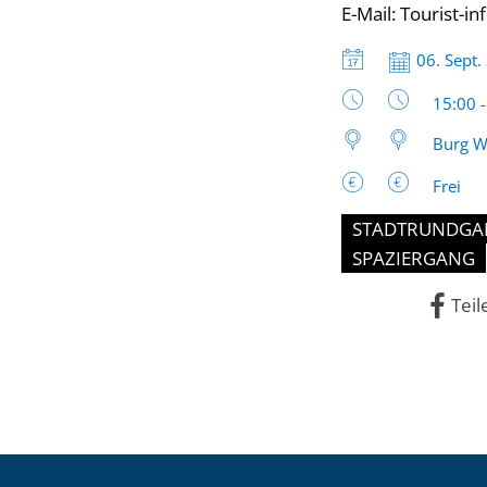
E-Mail:
Tourist-i
Datum:
06. Sept.
Uhrzeit
15:00 
Burg W
Frei
STADTRUNDGA
SPAZIERGANG
Teil