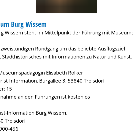
 um Burg Wissem
RUNG
urg Wissem steht im Mittelpunkt der Führung mit Museum
m zweistündigen Rundgang um das beliebte Ausflugsziel
t Stadthistorisches mit Informationen zu Natur und Kunst.
 Museumspädagogin Elisabeth Rölker
rist-Information, Burgallee 3, 53840 Troisdorf
r: 15
ilnahme an den Führungen ist kostenlos
ist-Information Burg Wissem,
40 Troisdorf
 900-456