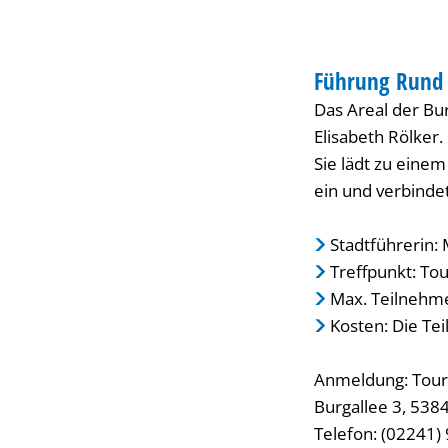
Burg
FÜHRUNG
Wissem
Führung Rund
KATEGORIE: FÜH
Das Areal der B
Elisabeth Rölker.
Sie lädt zu eine
ein und verbinde
Stadtführerin:
Treffpunkt: Tou
Max. Teilnehme
Kosten: Die Te
Anmeldung: Tour
Burgallee 3, 538
Telefon: (02241)