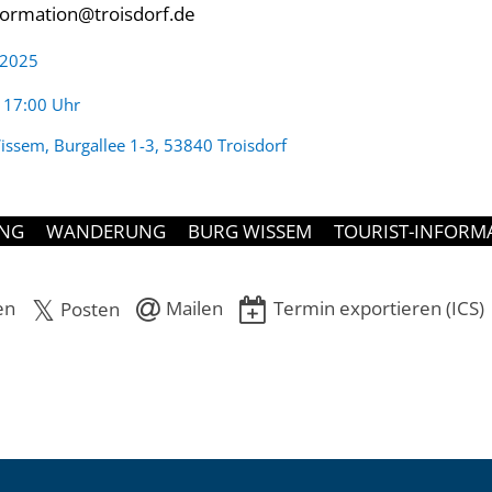
nformation@troisdorf.de
 2025
:
- 17:00 Uhr
issem, Burgallee 1-3, 53840 Troisdorf
NG
WANDERUNG
BURG WISSEM
TOURIST-INFORM
en
Mailen
Termin exportieren (ICS)
Posten