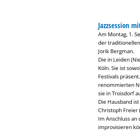
Bergman
MUSIK
Jazzsession mi
KATEGORIE: MUSI
Am Montag, 1. Se
der traditionelle
Jorik Bergman.
Die in Leiden (N
Köln. Sie ist sow
Festivals präsent
renommierten Nor
sie in Troisdorf
Die Hausband ist
Christoph Freier 
Im Anschluss an d
improvisieren kön