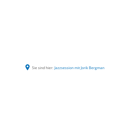
Sie sind hier:
Jazzsession mit Jorik Bergman
Jazzsession
mit
Jorik