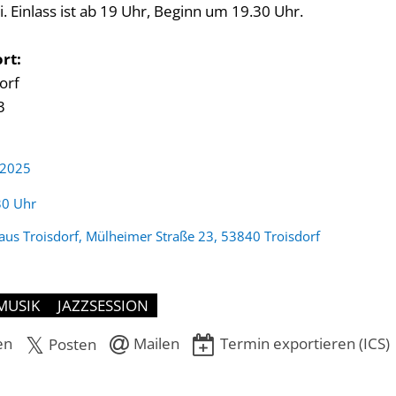
rei. Einlass ist ab 19 Uhr, Beginn um 19.30 Uhr.
rt:
orf
3
 2025
:
30 Uhr
aus Troisdorf, Mülheimer Straße 23, 53840 Troisdorf
MUSIK
JAZZSESSION
en
Mailen
Termin exportieren (ICS)
Posten