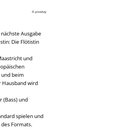
© pixabay
e nächste Ausgabe
tin: Die Flötistin
Maastricht und
uropäischen
n und beim
r Hausband wird
r (Bass) und
tandard spielen und
l des Formats.