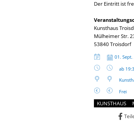
Der Eintritt ist f
Veranstaltungso
Kunsthaus Troisd
Mülheimer Str. 2
53840 Troisdorf
Datum:
01. Sept.
Uhrzeit
ab 19:
Kunsth
Frei
KUNSTHAUS
Teil