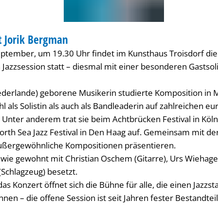
t Jorik Bergman
K
ptember, um 19.30 Uhr findet im Kunsthaus Troisdorf di
n Jazzsession statt – diesmal mit einer besonderen Gastsolis
iederlande) geborene Musikerin studierte Komposition in 
ohl als Solistin als auch als Bandleaderin auf zahlreichen e
. Unter anderem trat sie beim Achtbrücken Festival in Köl
th Sea Jazz Festival in Den Haag auf. Gemeinsam mit de
 außergewöhnliche Kompositionen präsentieren.
 wie gewohnt mit Christian Oschem (Gitarre), Urs Wiehage
(Schlagzeug) besetzt.
as Konzert öffnet sich die Bühne für alle, die einen Jazzs
nen – die offene Session ist seit Jahren fester Bestandtei