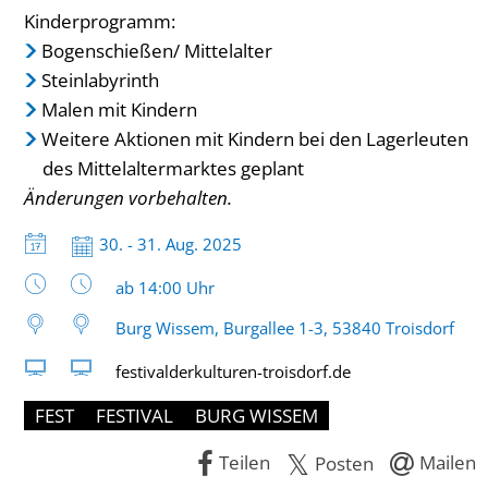
Kinderprogramm:
Bogenschießen/ Mittelalter
Steinlabyrinth
Malen mit Kindern
Weitere Aktionen mit Kindern bei den Lagerleuten
des Mittelaltermarktes geplant
Änderungen vorbehalten.
Datum:
30. - 31. Aug. 2025
Uhrzeit:
ab 14:00 Uhr
Burg Wissem, Burgallee 1-3, 53840 Troisdorf
festivalderkulturen-troisdorf.de
FEST
FESTIVAL
BURG WISSEM
Teilen
Mailen
Posten