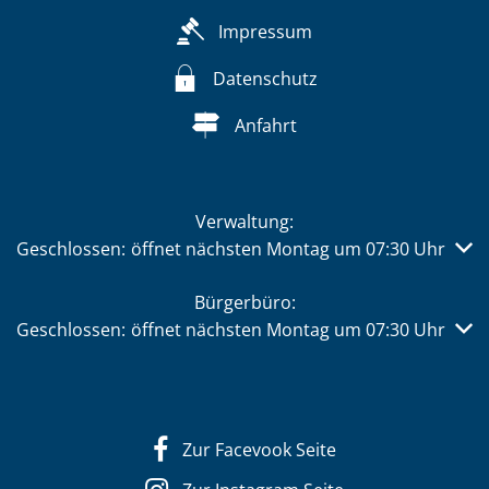
Impressum
Datenschutz
Anfahrt
Verwaltung:
Klicken, um weitere Öffnungs- oder Schließzeiten auszub
Geschlossen:
öffnet nächsten Montag um 07:30 Uhr
Bürgerbüro:
Klicken, um weitere Öffnungs- oder Schließzeiten auszub
Geschlossen:
öffnet nächsten Montag um 07:30 Uhr
Zur Facevook Seite