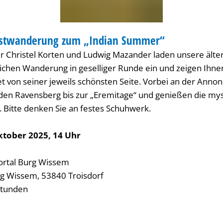
bstwanderung zum „Indian Summer“
DERUNG
 Christel Korten und Ludwig Mazander laden unsere ält
ichen Wanderung in geselliger Runde ein und zeigen Ihne
t von seiner jeweils schönsten Seite. Vorbei an der Anno
den Ravensberg bis zur „Eremitage“ und genießen die mys
Bitte denken Sie an festes Schuhwerk.
ktober 2025, 14 Uhr
Portal Burg Wissem
rg Wissem, 53840 Troisdorf
 Stunden