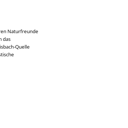
eren Naturfreunde
n das
nisbach-Quelle
tische