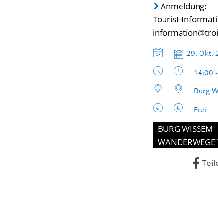
Anmeldung:
Tourist-Informat
information@troi
Datum:
29. Okt.
Uhrzeit
14:00 
Burg W
Frei
BURG WISSEM
WANDERWEGE 
Teil