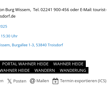
ion Burg Wissem, Tel. 02241 900-456 oder E-Mail: tourist-
sdorf.de
 2025
:
- 15:30 Uhr
issem, Burgallee 1-3, 53840 Troisdorf
PORTAL WAHNER HEIDE
WAHNER HEIDE
WAHNER HEIDE
WANDERN
WANDERUNG
en
Mailen
Termin exportieren (ICS)
Posten