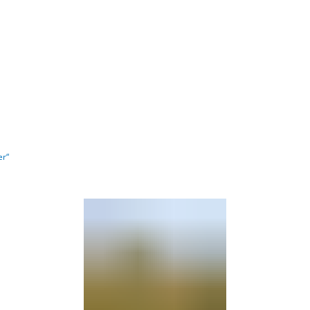
Barrierefre
er“