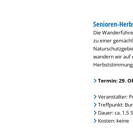
„Indian
WANDERUNG
Summer“
Senioren-Her
KATEGORIE: WAN
Die Wanderführer
zu einer gemächl
Naturschutzgebie
wandern wir auf 
Herbststimmung. 
Termin: 29. O
Veranstalter: 
Treffpunkt: Bu
Dauer: ca. 1,5
Kosten: keine