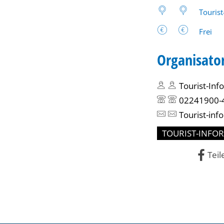
Tourist
Frei
Organisato
Tourist-In
02241900-
Tourist-inf
TOURIST-INFO
Teil