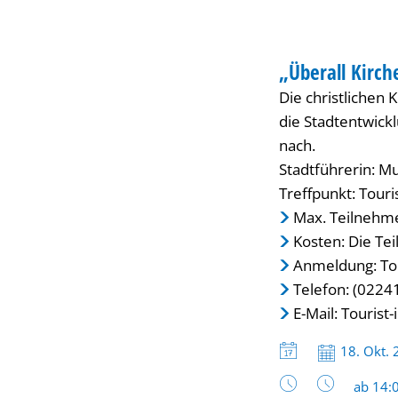
FÜHRUNG
„Überall Kirch
KATEGORIE: FÜH
Die christlichen 
die Stadtentwic
nach.
Stadtführerin: M
Treffpunkt: Touri
Max. Teilnehme
Kosten: Die Te
Anmeldung: Tou
Telefon: (0224
E-Mail:
Tourist
Datum:
18. Okt.
Uhrzeit
ab 14: