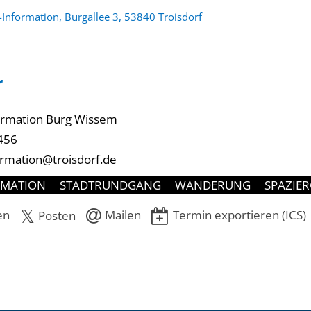
-Information, Burgallee 3, 53840 Troisdorf
r
formation Burg Wissem
456
ormation@troisdorf.de
RMATION
STADTRUNDGANG
WANDERUNG
SPAZIE
en
Mailen
Termin exportieren (ICS)
Posten