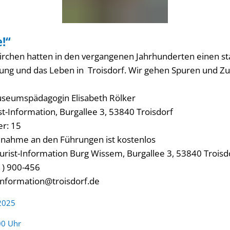
e!“
RUNG
Kirchen hatten in den vergangenen Jahrhunderten einen st
klung und das Leben in Troisdorf. Wir gehen Spuren un
useumspädagogin Elisabeth Rölker
st-Information, Burgallee 3, 53840 Troisdorf
r: 15
ilnahme an den Führungen ist kostenlos
rist-Information Burg Wissem, Burgallee 3, 53840 Troisd
1) 900-456
-information@troisdorf.de
 2025
:
00 Uhr