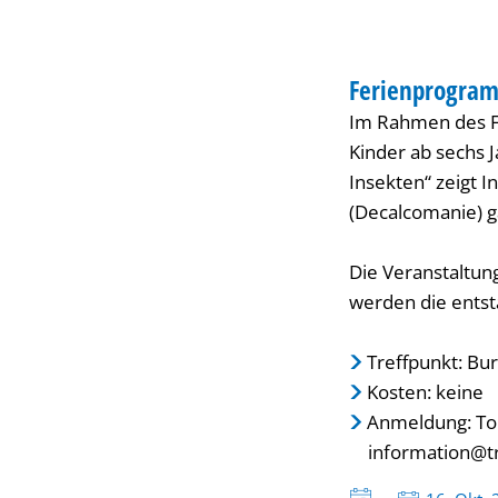
Phantasievolle
FERIENANGEBOT
Insekten
Ferienprogram
KATEGORIE: FERI
Im Rahmen des F
Kinder ab sechs 
Insekten“ zeigt 
(Decalcomanie) g
Die Veranstaltun
werden die entst
Treffpunkt: B
Kosten: keine
Anmeldung: Tou
information@tr