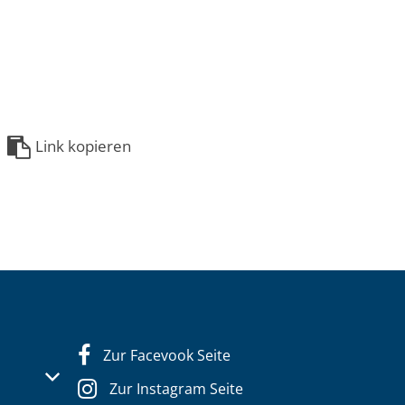
Link kopieren
Zur Facevook Seite
s- oder Schließzeiten auszublenden
Zur Instagram Seite