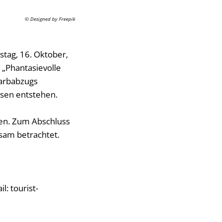
© Designed by Freepik
tag, 16. Oktober,
 „Phantasievolle
Farbabzugs
isen entstehen.
den. Zum Abschluss
sam betrachtet.
: tourist-