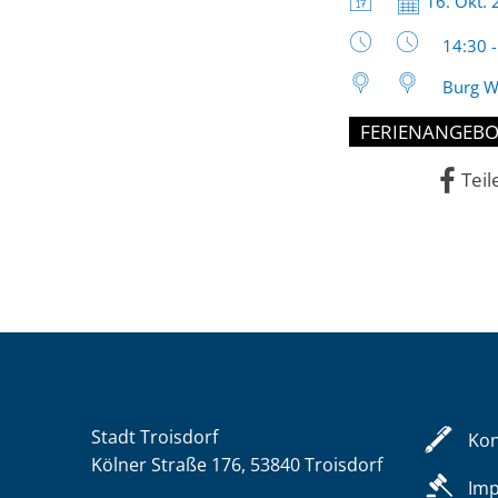
Datum:
16. Okt.
Uhrzeit
14:30 
Burg W
FERIENANGEBO
Teil
Stadt Troisdorf
Kon
Kölner Straße 176, 53840 Troisdorf
Im