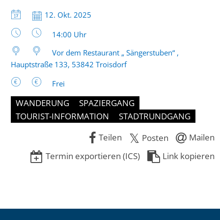
Datum:
12. Okt. 2025
Uhrzeit:
14:00 Uhr
Vor dem Restaurant „ Sängerstuben“ ,
Hauptstraße 133, 53842 Troisdorf
Frei
WANDERUNG
SPAZIERGANG
TOURIST-INFORMATION
STADTRUNDGANG
Teilen
Mailen
Posten
Termin exportieren (ICS)
Link kopieren