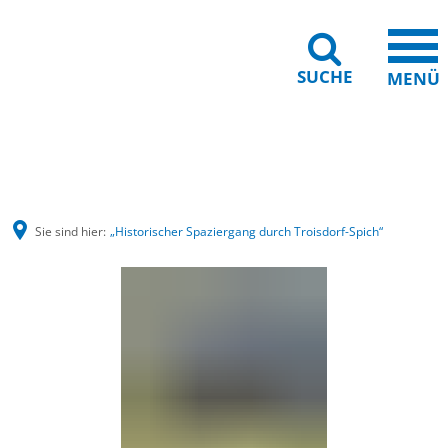
SUCHE
MENÜ
Barrierefreiheit
Leichte Sprache
Sie sind hier:
„Historischer Spaziergang durch Troisdorf-Spich“
„Historischer
Spaziergang
durch
Troisdorf-
Spich“