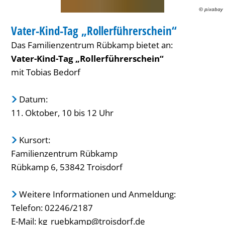
© pixabay
FAMILIENZENTRUM / KITA
Vater-Kind-Tag „Rollerführerschein“
KATEGORIE: FAMILIENZENTRUM / KITA
Das Familienzentrum Rübkamp bietet an:
Vater-Kind-Tag „Rollerführerschein“
mit Tobias Bedorf
Datum:
11. Oktober, 10 bis 12 Uhr
Kursort:
Familienzentrum Rübkamp
Rübkamp 6, 53842 Troisdorf
Weitere Informationen und Anmeldung:
Telefon: 02246/2187
E-Mail: kg_ruebkamp@troisdorf.de