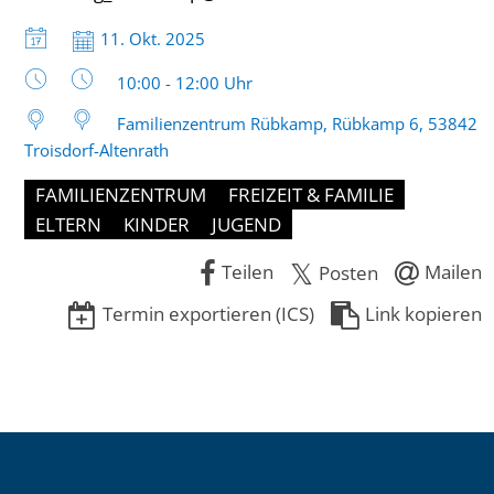
Datum:
11. Okt. 2025
Uhrzeit:
10:00 - 12:00 Uhr
Familienzentrum Rübkamp, Rübkamp 6, 53842
Troisdorf-Altenrath
FAMILIENZENTRUM
FREIZEIT & FAMILIE
ELTERN
KINDER
JUGEND
Teilen
Mailen
Posten
Termin exportieren (ICS)
Link kopieren