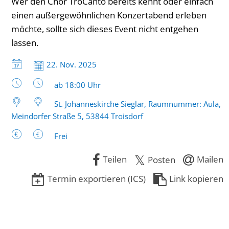
Wer den Chor TroCanto bereits kennt oder einfach
einen außergewöhnlichen Konzertabend erleben
möchte, sollte sich dieses Event nicht entgehen
lassen.
Datum:
22. Nov. 2025
Uhrzeit:
ab 18:00 Uhr
St. Johanneskirche Sieglar, Raumnummer: Aula,
Meindorfer Straße 5, 53844 Troisdorf
Frei
Teilen
Mailen
Posten
Termin exportieren (ICS)
Link kopieren