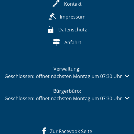
Kontakt
Impressum
Datenschutz
Anfahrt
Verwaltung:
Klicken, um weitere Öffnungs- oder Schließzeiten auszub
Geschlossen:
öffnet nächsten Montag um 07:30 Uhr
Bürgerbüro:
Klicken, um weitere Öffnungs- oder Schließzeiten auszub
Geschlossen:
öffnet nächsten Montag um 07:30 Uhr
Zur Facevook Seite