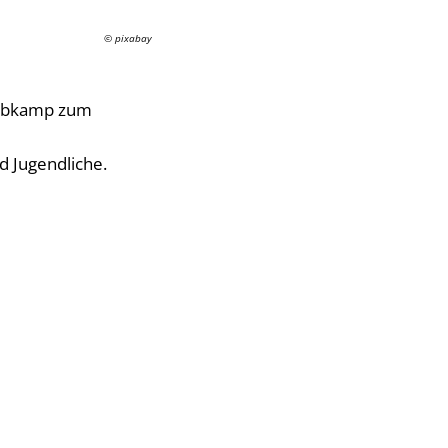
© pixabay
 Rübkamp zum
nd Jugendliche.