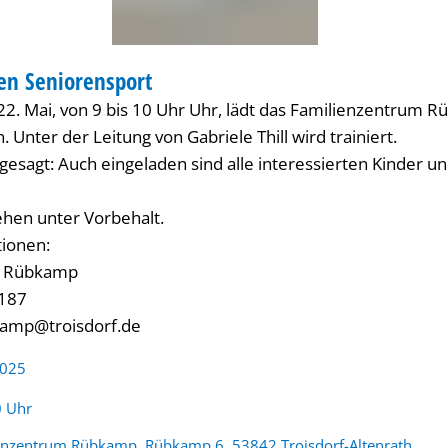
 / KITA
en Seniorensport
IENZENTRUM / KITA
2. Mai, von 9 bis 10 Uhr Uhr, lädt das Familienzentrum
. Unter der Leitung von Gabriele Thill wird trainiert.
esagt: Auch eingeladen sind alle interessierten Kinder u
ehen unter Vorbehalt.
ionen:
m Rübkamp
2187
kamp@troisdorf.de
2025
:
0 Uhr
enzentrum Rübkamp, Rübkamp 6, 53842 Troisdorf-Altenrath