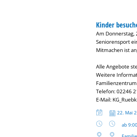
FAMILIENZENTRUM
Kinder besuch
KATEGORIE: FAMIL
Am Donnerstag, 2
Seniorensport ein
Mitmachen ist ang
Alle Angebote st
Weitere Informat
Familienzentru
Telefon: 02246 
E-Mail: KG_Rueb
Datum:
22. Mai 
Uhrzeit
ab 9:0
Famili