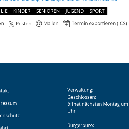
ILIE
KINDER
SENIOREN
JUGEND
SPORT
en
Mailen
Termin exportieren (ICS)
Posten
Verwaltung:
takt
Klicken, um weitere Öffnung
Geschlossen:
pressum
öffnet nächsten Montag um 
Uhr
enschutz
Bürgerbüro:
ahrt