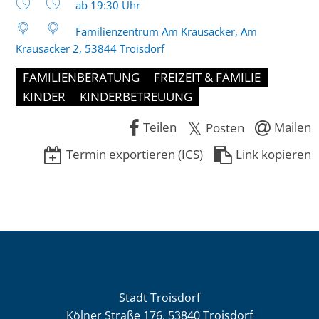
Uhrzeit:
ab 19:30 Uhr
Familienzentrum Am Krausacker, Am
Krausacker 2, 53844 Troisdorf
FAMILIENBERATUNG
FREIZEIT & FAMILIE
KINDER
KINDERBETREUUNG
Teilen
Mailen
Posten
Termin exportieren (ICS)
Link kopieren
Stadt Troisdorf
Kölner Straße 176, 53840 Troisdorf