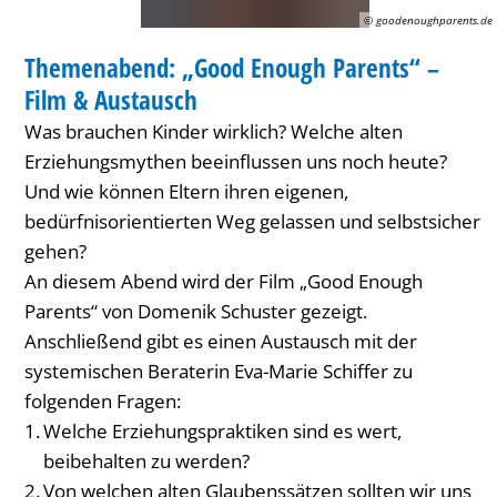
Film
© goodenoughparents.de
FAMILIENZENTRUM / KITA
&
Themenabend: „Good Enough Parents“ –
KATEGORIE: FAMILIENZENTRUM / KITA
Austausch
Film & Austausch
Was brauchen Kinder wirklich? Welche alten
Erziehungsmythen beeinflussen uns noch heute?
Und wie können Eltern ihren eigenen,
bedürfnisorientierten Weg gelassen und selbstsicher
gehen?
An diesem Abend wird der Film „Good Enough
Parents“ von Domenik Schuster gezeigt.
Anschließend gibt es einen Austausch mit der
systemischen Beraterin Eva-Marie Schiffer zu
folgenden Fragen:
Welche Erziehungspraktiken sind es wert,
beibehalten zu werden?
Von welchen alten Glaubenssätzen sollten wir uns