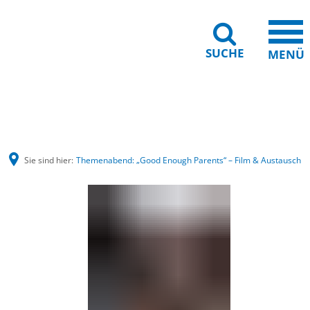
SUCHE
MENÜ
Barrierefreiheit
Leichte Sprache
Sie sind hier:
Themenabend: „Good Enough Parents“ – Film & Austausch
Themenabend:
„Good
Enough
Parents“
–