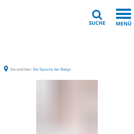
SUCHE
MENÜ
Barrierefreiheit
Leichte Sprache
Sie sind hier:
Die Sprache der Babys
Die
Sprache
der
Babys