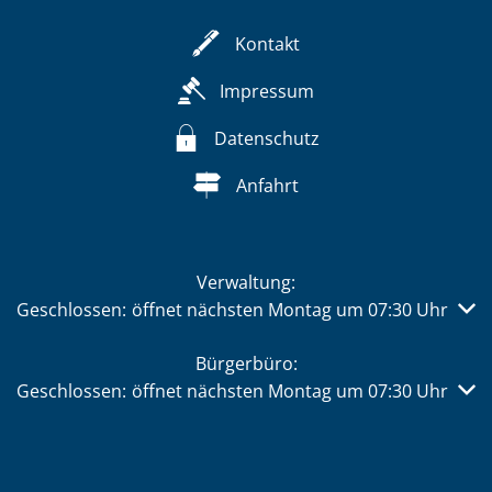
Kontakt
Impressum
Datenschutz
Anfahrt
Verwaltung:
Klicken, um weitere Öffnungs- oder Schließzeiten auszub
Geschlossen:
öffnet nächsten Montag um 07:30 Uhr
Bürgerbüro:
Klicken, um weitere Öffnungs- oder Schließzeiten auszub
Geschlossen:
öffnet nächsten Montag um 07:30 Uhr