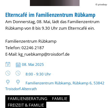
© pixabay
FAMILIENZENTRUM / KITA
Elterncafé im Familienzentrum Rübkamp
KATEGORIE: FAMILIENZENTRUM / KITA
Am Donnerstag, 08. Mai, lädt das Familienzentrum
Rübkamp von 8 bis 9.30 Uhr zum Elterncafé ein.
Familienzentrum Rübkamp
Telefon: 02246 2187
E-Mail: kg_ruebkamp@troisdorf.de
Datum:
08. Mai 2025
Uhrzeit:
8:00 - 9:30 Uhr
Familienzentrum Rübkamp, Rübkamp 6, 53842
Troisdorf-Altenrath
FAMILIENBERATUNG
FAMILIE
FREIZEIT & FAMILIE