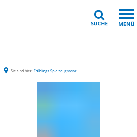
SUCHE
MENÜ
Barrierefreiheit
Leichte Sprache
Sie sind hier:
Frühlings Spielzeugbasar
Frühlings
Spielzeugbasar