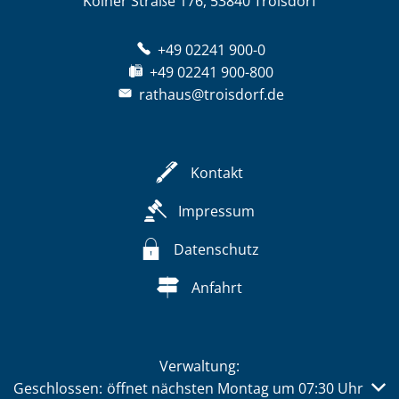
Kölner Straße 176, 53840 Troisdorf
+49 02241 900-0
+49 02241 900-800
rathaus@troisdorf.de
Kontakt
Impressum
Datenschutz
Anfahrt
Verwaltung:
Klicken, um weitere Öffnungs- oder Schließzeiten auszub
Geschlossen:
öffnet nächsten Montag um 07:30 Uhr