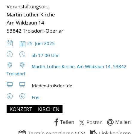
Veranstaltungsort:
Martin-Luther-Kirche
Am Wildzaun 14
53842 Troisdorf-Oberlar
Datum:
25. Juni 2025
Uhrzeit:
ab 17:00 Uhr
Martin-Luther-Kirche, Am Wildzaun 14, 53842
Troisdorf
frieden-troisdorf.de
Frei
KONZERT
KIRCHEN
Teilen
Mailen
Posten
Termin exportieren (ICS)
Link kopieren