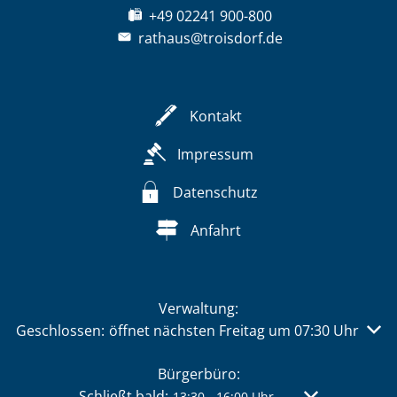
+49 02241 900-800
rathaus@troisdorf.de
Kontakt
Impressum
Datenschutz
Anfahrt
Verwaltung:
Klicken, um weitere Öffnungs- oder Schließzeiten auszu
Geschlossen:
öffnet nächsten Freitag um 07:30 Uhr
Bürgerbüro:
Klicken, um weitere Öffnungs- oder Schließzei
Schließt bald:
Von 13:30 bis 
13:30
-
16:00
Uhr