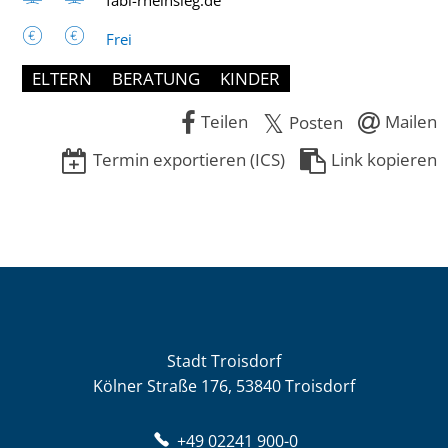
fabi-rheinsieg.de
Frei
ELTERN
BERATUNG
KINDER
Teilen
Mailen
Posten
Termin exportieren (ICS)
Link kopieren
Stadt Troisdorf
Kölner Straße 176, 53840 Troisdorf
+49 02241 900-0