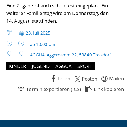
Eine Zugabe ist auch schon fest eingeplant: Ein
weiterer Familientag wird am Donnerstag, den
14. August, stattfinden.
Datum:
23. Juli 2025
Uhrzeit:
ab 10:00 Uhr
AGGUA, Aggerdamm 22, 53840 Troisdorf
KINDER
JUGEND
AGGUA
SPORT
Teilen
Mailen
Posten
Termin exportieren (ICS)
Link kopieren