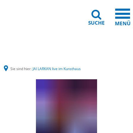
SUCHE
MENÜ
Barrierefreiheit
Leichte Sprache
Sie sind hier:
JAI LARKAN live im Kunsthaus
JAI
LARKAN
live
im
Kunsthaus