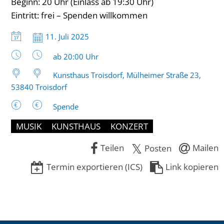
Beginn: 20 Uhr (Einlass ab 19:30 Uhr)
Eintritt: frei – Spenden willkommen
Datum:
11. Juli 2025
Uhrzeit:
ab 20:00 Uhr
Kunsthaus Troisdorf, Mülheimer Straße 23,
53840 Troisdorf
Spende
MUSIK
KUNSTHAUS
KONZERT
Teilen
Mailen
Posten
Termin exportieren (ICS)
Link kopieren