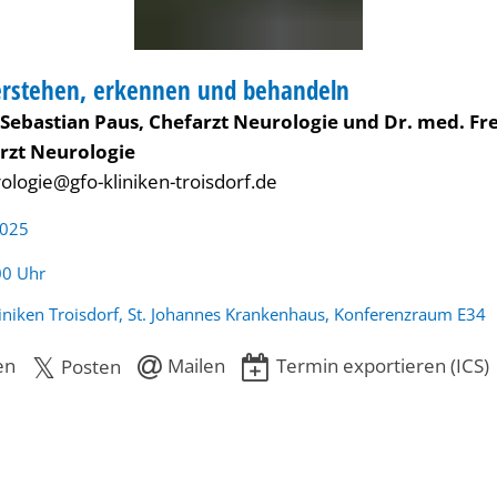
verstehen, erkennen und behandeln
 Sebastian Paus, Chefarzt Neurologie und Dr. med. Fr
rzt Neurologie
ologie@gfo-kliniken-troisdorf.de
2025
:
00 Uhr
iniken Troisdorf, St. Johannes Krankenhaus, Konferenzraum E34
en
Mailen
Termin exportieren (ICS)
Posten