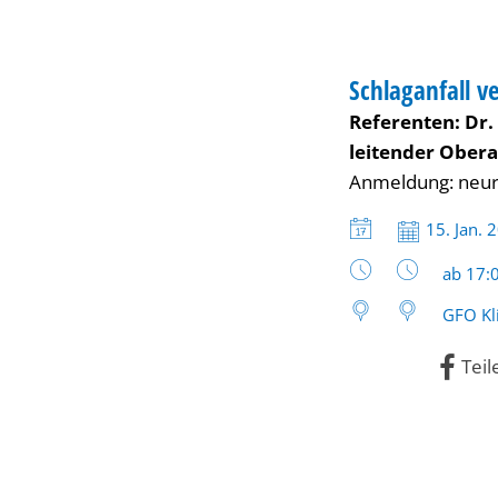
und
behandeln
Schlaganfall 
Referenten: Dr.
leitender Obera
Anmeldung:
neur
Datum:
15. Jan. 
Uhrzeit
ab 17:
GFO Kl
Teil