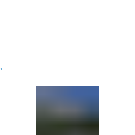
Barrierefre
ln