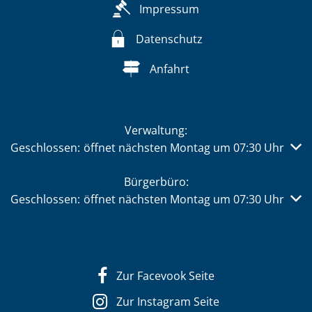
Impressum
Datenschutz
Anfahrt
Verwaltung:
Klicken, um weitere Öffnungs- oder Schließzeiten auszub
Geschlossen:
öffnet nächsten Montag um 07:30 Uhr
Bürgerbüro:
Klicken, um weitere Öffnungs- oder Schließzeiten auszub
Geschlossen:
öffnet nächsten Montag um 07:30 Uhr
Zur Facevook Seite
Zur Instagram Seite