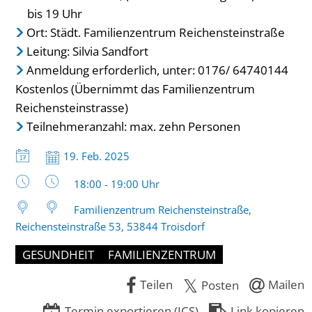
bis 19 Uhr
Ort: Städt. Familienzentrum Reichensteinstraße
Leitung: Silvia Sandfort
Anmeldung erforderlich, unter: 0176/ 64740144
Kostenlos (Übernimmt das Familienzentrum
Reichensteinstrasse)
Teilnehmeranzahl: max. zehn Personen
Datum:
19. Feb. 2025
Uhrzeit:
18:00 - 19:00 Uhr
Familienzentrum Reichensteinstraße,
Reichensteinstraße 53, 53844 Troisdorf
GESUNDHEIT
FAMILIENZENTRUM
Teilen
Mailen
Posten
Termin exportieren (ICS)
Link kopieren