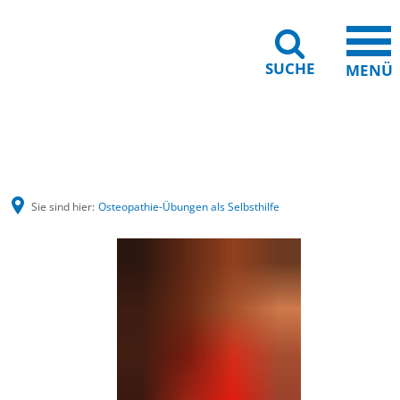
SUCHE
MENÜ
Barrierefreiheit
Leichte Sprache
Sie sind hier:
Osteopathie-Übungen als Selbsthilfe
Osteopathie-
Übungen
als
Selbsthilfe