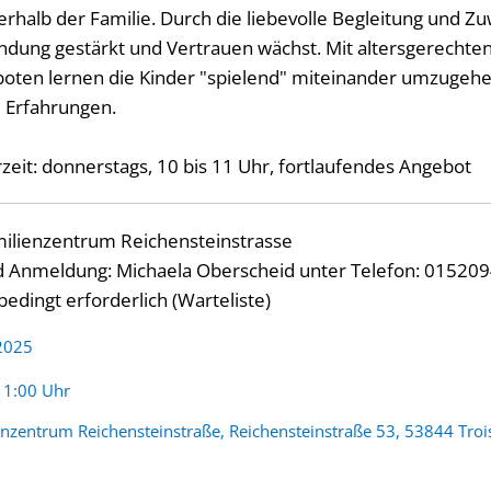
rhalb der Familie. Durch die liebevolle Begleitung und 
indung gestärkt und Vertrauen wächst. Mit altersgerechten 
ten lernen die Kinder "spielend" miteinander umzuge
 Erfahrungen.
eit: donnerstags, 10 bis 11 Uhr, fortlaufendes Angebot
amilienzentrum Reichensteinstrasse
d Anmeldung: Michaela Oberscheid unter Telefon: 01520
dingt erforderlich (Warteliste)
 2025
:
11:00 Uhr
enzentrum Reichensteinstraße, Reichensteinstraße 53, 53844 Troi