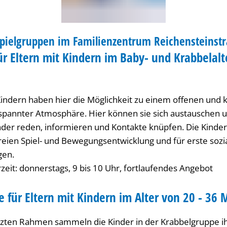
 / KITA
Spielgruppen im Familienzentrum Reichensteinstr
IENZENTRUM / KITA
ür Eltern mit Kindern im Baby- und Krabbelalt
 Kindern haben hier die Möglichkeit zu einem offenen und 
tspannter Atmosphäre. Hier können sie sich austauschen u
nder reden, informieren und Kontakte knüpfen. Die Kinde
freien Spiel- und Bewegungsentwicklung und für erste sozi
gen.
eit: donnerstags, 9 bis 10 Uhr, fortlaufendes Angebot
 für Eltern mit Kindern im Alter von 20 - 36
zten Rahmen sammeln die Kinder in der Krabbelgruppe ih