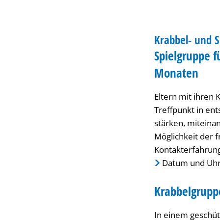
im
FAMILIENZENTRUM
Familienzentrum
Krabbel- und 
KATEGORIE: FAMIL
Spielgruppe f
Reichensteinstrasse
Monaten
Eltern mit ihren
Treffpunkt in en
stärken, miteina
Möglichkeit der 
Kontakterfahrun
Datum und Uhrz
Krabbelgruppe
In einem geschüt