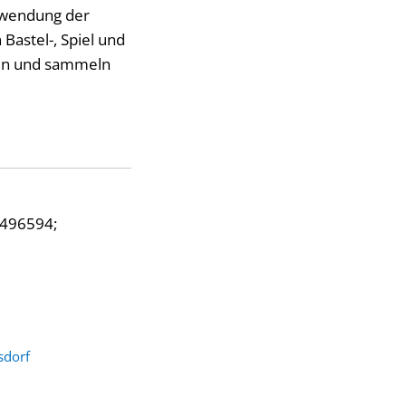
Zuwendung der
Bastel-, Spiel und
hen und sammeln
9496594;
sdorf