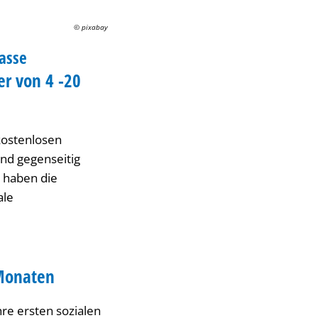
© pixabay
asse
er von 4 -20
kostenlosen
nd gegenseitig
r haben die
ale
 Monaten
re ersten sozialen