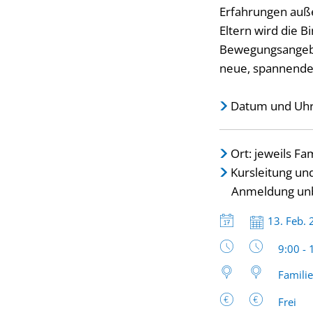
Erfahrungen auße
Eltern wird die B
Bewegungsangebo
neue, spannende
Datum und Uhrz
Ort: jeweils F
Kursleitung un
Anmeldung unbe
Datum:
13. Feb.
Uhrzeit
9:00 - 
Famili
Frei