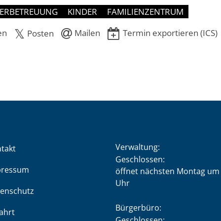
DERBETREUUNG
KINDER
FAMILIENZENTRUM
en
Mailen
Termin exportieren (ICS)
Posten
Verwaltung:
takt
Klicken, um weitere Öffnung
Geschlossen:
pressum
öffnet nächsten Montag um 
Uhr
enschutz
Bürgerbüro:
ahrt
Klicken, um weitere Öffnung
Geschlossen: