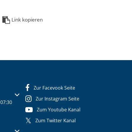
Link kopieren
Zur Facevook Seite
s- oder Schließzeiten auszublenden
Zur Instagram Seite
07:30
Zum Youtube Kanal
Zum Twitter Kanal
s- oder Schließzeiten auszublenden